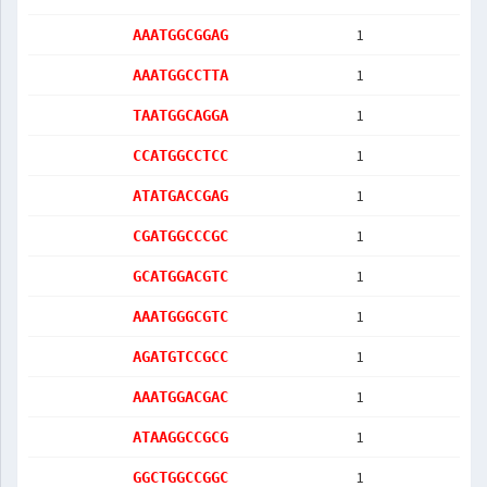
1
AAATGGCGGAG
1
AAATGGCCTTA
1
TAATGGCAGGA
1
CCATGGCCTCC
1
ATATGACCGAG
1
CGATGGCCCGC
1
GCATGGACGTC
1
AAATGGGCGTC
1
AGATGTCCGCC
1
AAATGGACGAC
1
ATAAGGCCGCG
1
GGCTGGCCGGC