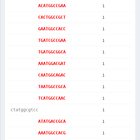
1
ACATGGCCGAA
1
CACTGGCCGCT
1
GAATGGCCACC
1
TGATCGCCGAA
1
TGATGGCGGCA
1
AAATGGACGAT
1
CAATGGCAGAC
1
TAATGGCCGCA
1
TCATGGCCAAC
1
ctatggcgtcc
1
ATATGACCGCA
1
AAATGGCCACG