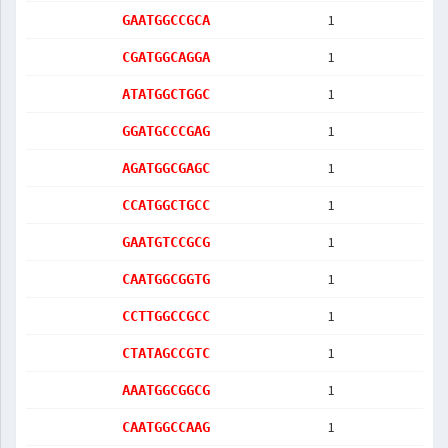
1
GAATGGCCGCA
1
CGATGGCAGGA
1
ATATGGCTGGC
1
GGATGCCCGAG
1
AGATGGCGAGC
1
CCATGGCTGCC
1
GAATGTCCGCG
1
CAATGGCGGTG
1
CCTTGGCCGCC
1
CTATAGCCGTC
1
AAATGGCGGCG
1
CAATGGCCAAG