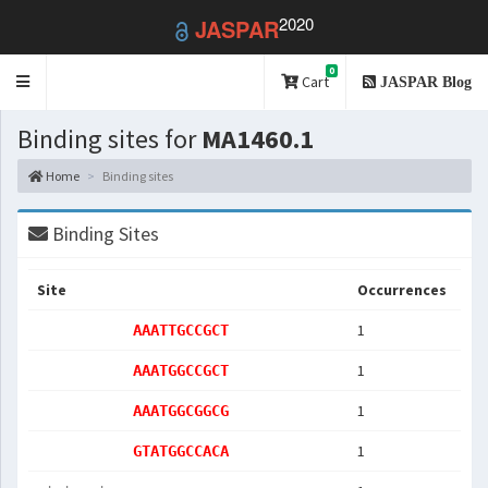
2020
JASPAR
0
Toggle
Cart
JASPAR Blog
navigation
Binding sites for
MA1460.1
Home
Binding sites
Binding Sites
Site
Occurrences
1
AAATTGCCGCT
1
AAATGGCCGCT
1
AAATGGCGGCG
1
GTATGGCCACA