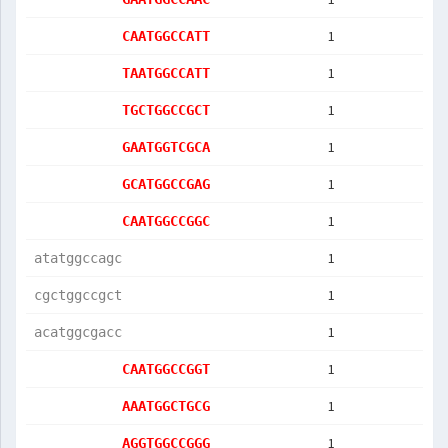
1
CAATGGCCATT
1
TAATGGCCATT
1
TGCTGGCCGCT
1
GAATGGTCGCA
1
GCATGGCCGAG
1
CAATGGCCGGC
1
atatggccagc
1
cgctggccgct
1
acatggcgacc
1
CAATGGCCGGT
1
AAATGGCTGCG
1
AGGTGGCCGGG