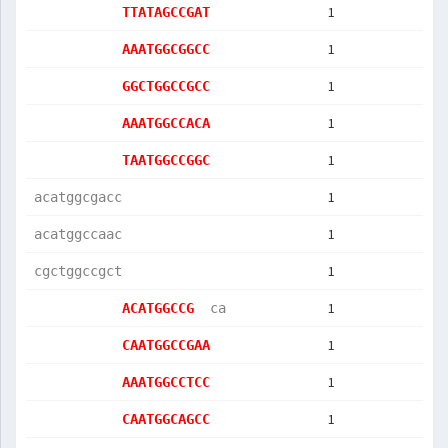
1
TTATAGCCGAT
1
AAATGGCGGCC
1
GGCTGGCCGCC
1
AAATGGCCACA
1
TAATGGCCGGC
1
acatggcgacc
1
acatggccaac
1
cgctggccgct
1
ACATGGCCG  
ca         
1
CAATGGCCGAA
1
AAATGGCCTCC
1
CAATGGCAGCC