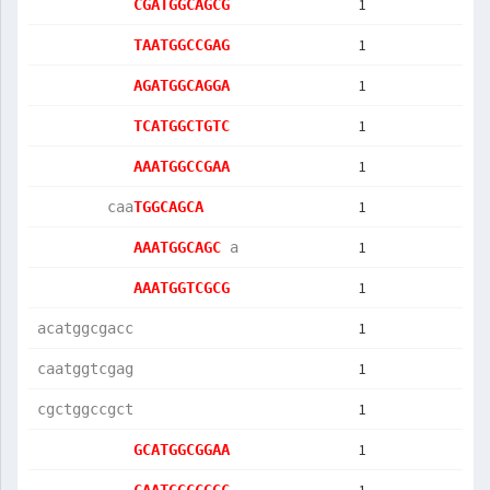
1
CGATGGCAGCG
1
TAATGGCCGAG
1
AGATGGCAGGA
1
TCATGGCTGTC
1
AAATGGCCGAA
1
        caa
TGGCAGCA   
1
AAATGGCAGC 
a          
1
AAATGGTCGCG
1
acatggcgacc
1
caatggtcgag
1
cgctggccgct
1
GCATGGCGGAA