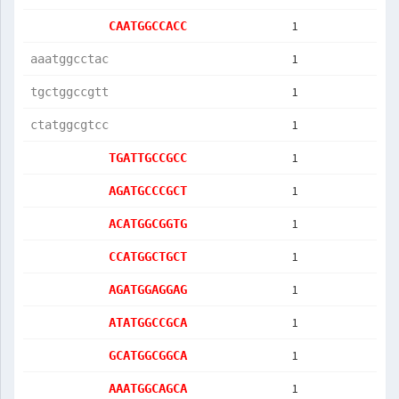
1
CAATGGCCACC
1
aaatggcctac
1
tgctggccgtt
1
ctatggcgtcc
1
TGATTGCCGCC
1
AGATGCCCGCT
1
ACATGGCGGTG
1
CCATGGCTGCT
1
AGATGGAGGAG
1
ATATGGCCGCA
1
GCATGGCGGCA
1
AAATGGCAGCA