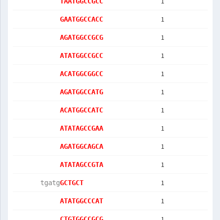
1
TAATGGCCGCC
1
GAATGGCCACC
1
AGATGGCCGCG
1
ATATGGCCGCC
1
ACATGGCGGCC
1
AGATGGCCATG
1
ACATGGCCATC
1
ATATAGCCGAA
1
AGATGGCAGCA
1
ATATAGCCGTA
1
      tgatg
GCTGCT     
1
ATATGGCCCAT
1
CTGTGGCCGCG