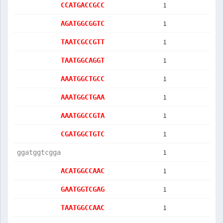
1
CCATGACCGCC
1
AGATGGCGGTC
1
TAATCGCCGTT
1
TAATGGCAGGT
1
AAATGGCTGCC
1
AAATGGCTGAA
1
AAATGGCCGTA
1
CGATGGCTGTC
1
ggatggtcgga
1
ACATGGCCAAC
1
GAATGGTCGAG
1
TAATGGCCAAC