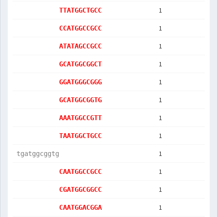
1
TTATGGCTGCC
1
CCATGGCCGCC
1
ATATAGCCGCC
1
GCATGGCGGCT
1
GGATGGGCGGG
1
GCATGGCGGTG
1
AAATGGCCGTT
1
TAATGGCTGCC
1
tgatggcggtg
1
CAATGGCCGCC
1
CGATGGCGGCC
1
CAATGGACGGA