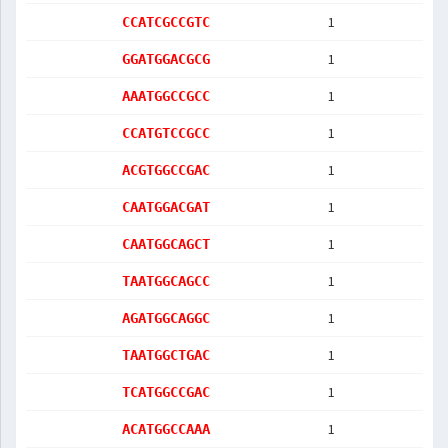
1
CCATCGCCGTC
1
GGATGGACGCG
1
AAATGGCCGCC
1
CCATGTCCGCC
1
ACGTGGCCGAC
1
CAATGGACGAT
1
CAATGGCAGCT
1
TAATGGCAGCC
1
AGATGGCAGGC
1
TAATGGCTGAC
1
TCATGGCCGAC
1
ACATGGCCAAA