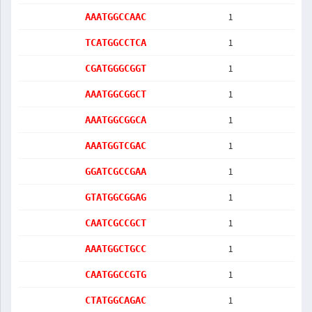
1
AAATGGCCAAC
1
TCATGGCCTCA
1
CGATGGGCGGT
1
AAATGGCGGCT
1
AAATGGCGGCA
1
AAATGGTCGAC
1
GGATCGCCGAA
1
GTATGGCGGAG
1
CAATCGCCGCT
1
AAATGGCTGCC
1
CAATGGCCGTG
1
CTATGGCAGAC