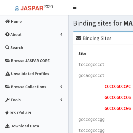
2020
JASPAR
Toggle
navigation
Binding sites for
MA
Home
About
Binding Sites
Search
Site
Browse JASPAR CORE
tccccgcccct
Unvalidated Profiles
gccacgcccct
Browse Collections
CCCCCGCCCAC
GCCCCGCCCCG
Tools
GCCCCGCCCGG
RESTful API
gccccgcccgg
Download Data
tccccgcccgg