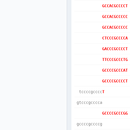
GCCACGCCCCT
GCCACGCCCCC
GCCACGCCCCC
CTCCCGCCCCA
GACCCGCCCCT
TTCCCGCCCTG
GCCCCGCCCAT
GCCCCGCCCCT
 tccccgcccc
T          
gtcccgcccca
GCCCCGCCCGG
gccccgccccg