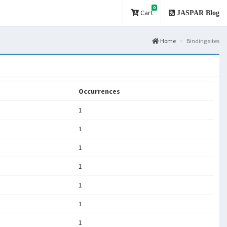
0
Cart
JASPAR Blog
Home
Binding sites
Occurrences
1
1
1
1
1
1
1