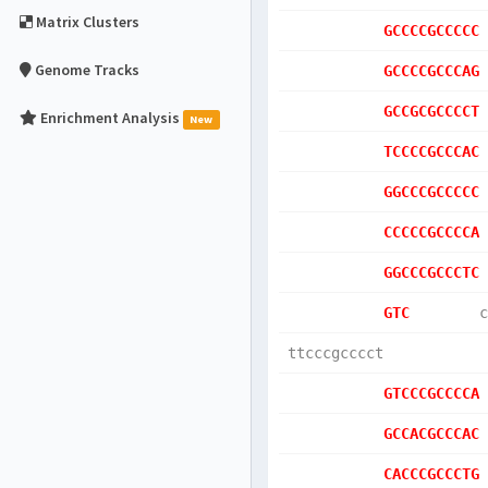
Matrix Clusters
GCCCCGCCCCC
Genome Tracks
GCCCCGCCCAG
GCCGCGCCCCT
Enrichment Analysis
New
TCCCCGCCCAC
GGCCCGCCCCC
CCCCCGCCCCA
GGCCCGCCCTC
GTC        
c
ttcccgcccct
GTCCCGCCCCA
GCCACGCCCAC
CACCCGCCCTG