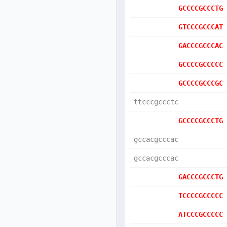
GCCCCGCCCTG
GTCCCGCCCAT
GACCCGCCCAC
GCCCCGCCCCC
GCCCCGCCCGC
ttcccgccctc
GCCCCGCCCTG
gccacgcccac
gccacgcccac
GACCCGCCCTG
TCCCCGCCCCC
ATCCCGCCCCC