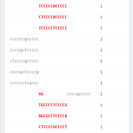
1
TCCCCCACCCCC
1
CTCCCCACCCCC
1
TCCCCCTCCCCC
1
ccccccgccccc
1
ccccgctccccc
1
ctccccgctccc
1
ccccactccccg
1
cccccctcaccc
1
GG          
ccccgccccc  
1
TGCCCCTCCCCG
1
AGCGCCTCCCCA
1
CTCCCCGCCCCT