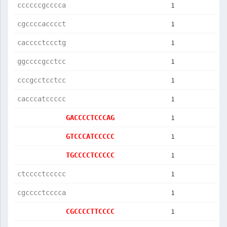
1
ccccccgcccca
1
cgccccacccct
1
cacccctccctg
1
ggccccgcctcc
1
cccgcctcctcc
1
cacccatccccc
1
GACCCCTCCCAG
1
GTCCCATCCCCC
1
TGCCCCTCCCCC
1
ctcccctccccc
1
cgcccctcccca
1
CGCCCCTTCCCC