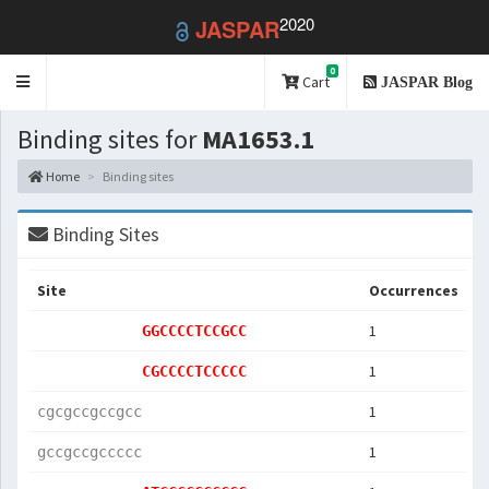
2020
JASPAR
0
Toggle
Cart
JASPAR Blog
navigation
Binding sites for
MA1653.1
Home
Binding sites
Binding Sites
Site
Occurrences
1
GGCCCCTCCGCC
1
CGCCCCTCCCCC
1
cgcgccgccgcc
1
gccgccgccccc