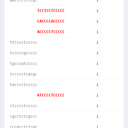
1
aactcctcccgc
1
TCCTCCTCCCCC
1
CACCCCACCCCC
1
ACCCCCTCCCCC
1
ttcccctccccc
1
tcccccgccccc
1
tgcccatccccc
1
tccccctcacgc
1
tacccctccccc
1
ATCCCCTCCCCC
1
ctcccctccccc
1
cgcctctcgccc
1
cccgcctctcgc