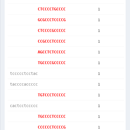
1
CTCCCCTGCCCC
1
GCGCCCTCCCCG
1
CTCCCCGCCCCC
1
CCGCCCTCCCCC
1
AGCCTCTCCCCC
1
TGCCCCGCCCCC
1
tccccctcctac
1
taccccaccccc
1
TGTCCCTCCCCC
1
cactcctccccc
1
TGCCCCTCCCCC
1
CCCCCCTCCCCG