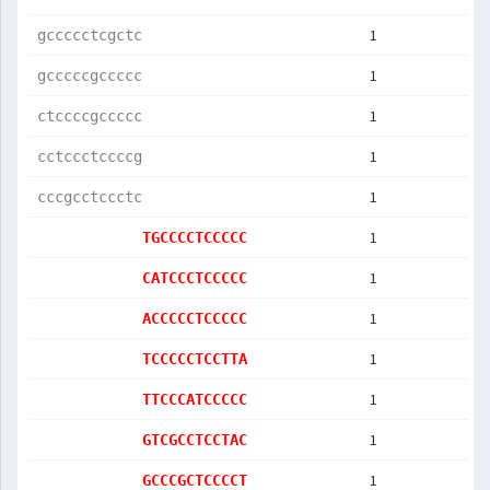
1
gccccctcgctc
1
gcccccgccccc
1
ctccccgccccc
1
cctccctccccg
1
cccgcctccctc
1
TGCCCCTCCCCC
1
CATCCCTCCCCC
1
ACCCCCTCCCCC
1
TCCCCCTCCTTA
1
TTCCCATCCCCC
1
GTCGCCTCCTAC
1
GCCCGCTCCCCT