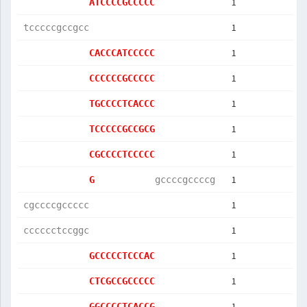
1
ATCCCCGCCCCC
1
tcccccgccgcc
1
CACCCATCCCCC
1
CCCCCCGCCCCC
1
TGCCCCTCACCC
1
TCCCCCGCCGCG
1
CGCCCCTCCCCC
1
G           
gccccgccccg 
1
cgccccgccccc
1
cccccctccggc
1
GCCCCCTCCCAC
1
CTCGCCGCCCCC
1
GGCCCCTCACCG