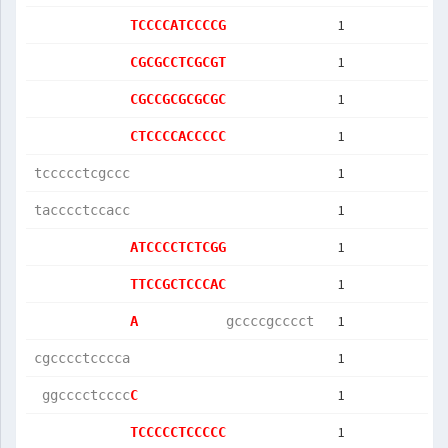
1
TCCCCATCCCCG
1
CGCGCCTCGCGT
1
CGCCGCGCGCGC
1
CTCCCCACCCCC
1
tccccctcgccc
1
tacccctccacc
1
ATCCCCTCTCGG
1
TTCCGCTCCCAC
1
A           
gccccgcccct 
1
cgcccctcccca
1
 ggcccctcccc
C           
1
TCCCCCTCCCCC