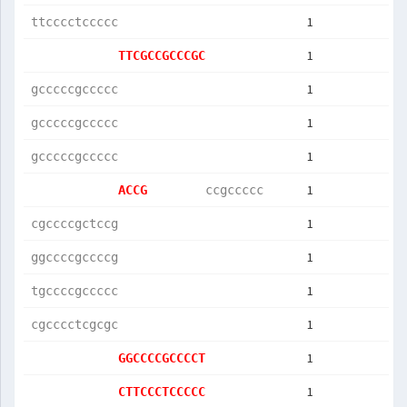
1
ttcccctccccc
1
TTCGCCGCCCGC
1
gcccccgccccc
1
gcccccgccccc
1
gcccccgccccc
1
ACCG        
ccgccccc    
1
cgccccgctccg
1
ggccccgccccg
1
tgccccgccccc
1
cgcccctcgcgc
1
GGCCCCGCCCCT
1
CTTCCCTCCCCC