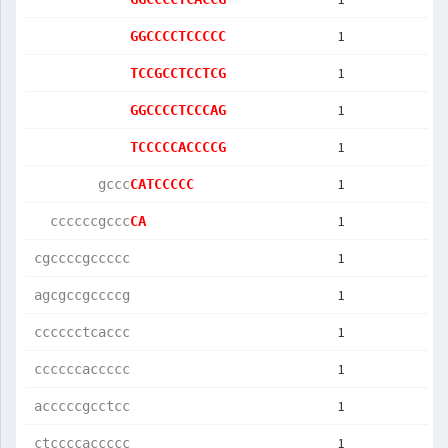
1
GGCCCCTCCCCC
1
TCCGCCTCCTCG
1
GGCCCCTCCCAG
1
TCCCCCACCCCG
1
        gccc
CATCCCCC    
1
  ccccccgccc
CA          
1
cgccccgccccc
1
agcgccgccccg
1
cccccctcaccc
1
ccccccaccccc
1
acccccgcctcc
1
ctccccaccccc